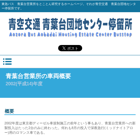
東急バス 青葉台営業所をとことん研究するホームページ。それが青空交通 青葉台団地センタ
ー停留所です。
青葉台営業所の車両概要
2002(平成14)年度
概要
2002年度は東京都ディーゼル車規制施工の前年という事もあり、青葉台営業所への新
製投入はたった2台のみに終わった。何れも8月の投入で深夜急行(ミッドナイトアロ
ー)用のロマンス車である。