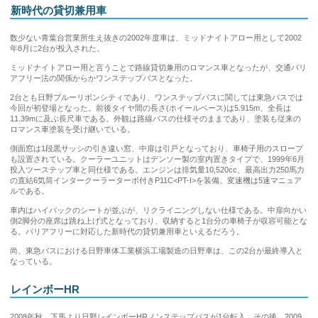
新時代の貸切兼用車
数少ない青葉台営業所生え抜きの2002年度車は、ミッドナイトアロー用として2002
年8月に2台が投入された。
ミッドナイトアロー用と言うことで路線貸切兼用のロマンス車となったが、交通バリ
アフリー法の関係からかワンステップバスとなった。
2台とも日野ブルーリボンシティであり、ワンステップバスに関しては東急バスでは
今回が初登場となった。前後タイヤ間の長さ(ホイールベース)は5.915m、全長は
11.39mに及ぶ長尺車である。外観は路線バスの仕様そのままであり、塗装も従来の
ロマンス車塗装を受け継いでいる。
側面窓は1段黒サッシの引き違い窓、中扉は引戸となっており、車椅子用のスロープ
も設置されている。クーラーユニットはデンソー製の室内置きタイプで、1999年6月
投入ツーステップ車と同仕様である。エンジンは排気量10,520cc、最高出力250馬力
の直結6気筒インタークーラーターボ付きP11C<PT-I>を装備。変速機は5速マニュア
ルである。
車内はハイバックのシートが並ぶが、リクライニングしない仕様である。中扉向かい
側2脚分の座席は跳ね上げ式となっており、収納すると1台分の車椅子が収容可能とな
る。バリアフリーに対応した新時代の貸切兼用車といえるだろう。
尚、東急バスにおける日野車体工業横浜工場製造の日野車は、この2台が最終導入と
なっている。
レインボーHR
2008年秋、下馬より日野レインボーHRノンステップバスが1台転入。その後、2009