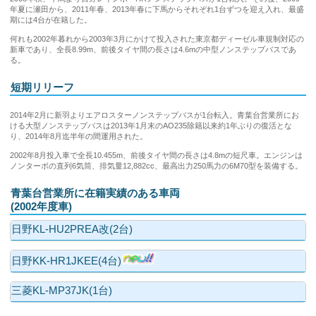
年夏に瀬田から、2011年春、2013年春に下馬からそれぞれ1台ずつを迎え入れ、最盛
期には4台が在籍した。
何れも2002年暮れから2003年3月にかけて投入された東京都ディーゼル車規制対応の
新車であり、全長8.99m、前後タイヤ間の長さは4.6mの中型ノンステップバスであ
る。
短期リリーフ
2014年2月に新羽よりエアロスターノンステップバスが1台転入。青葉台営業所にお
ける大型ノンステップバスは2013年1月末のAO235除籍以来約1年ぶりの復活とな
り、2014年8月迄半年の間運用された。
2002年8月投入車で全長10.455m、前後タイヤ間の長さは4.8mの短尺車。エンジンは
ノンターボの直列6気筒、排気量12,882cc、最高出力250馬力の6M70型を装備する。
青葉台営業所に在籍実績のある車両
(2002年度車)
日野KL-HU2PREA改(2台)
日野KK-HR1JKEE(4台)
三菱KL-MP37JK(1台)