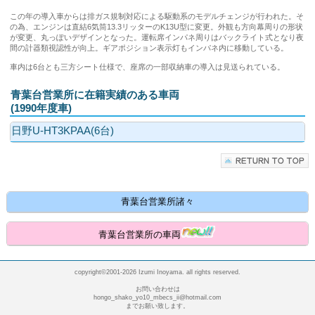
この年の導入車からは排ガス規制対応による駆動系のモデルチェンジが行われた。そ
の為、エンジンは直結6気筒13.3リッターのK13U型に変更。外観も方向幕周りの形状
が変更、丸っぽいデザインとなった。運転席インパネ周りはバックライト式となり夜
間の計器類視認性が向上。ギアポジション表示灯もインパネ内に移動している。
車内は6台とも三方シート仕様で、座席の一部収納車の導入は見送られている。
青葉台営業所に在籍実績のある車両
(1990年度車)
日野U-HT3KPAA(6台)
青葉台営業所諸々
青葉台営業所の車両
copyright©2001-2026 Izumi Inoyama. all rights reserved.
お問い合わせは
hongo_shako_yo10_mbecs_ii@hotmail.com
までお願い致します。