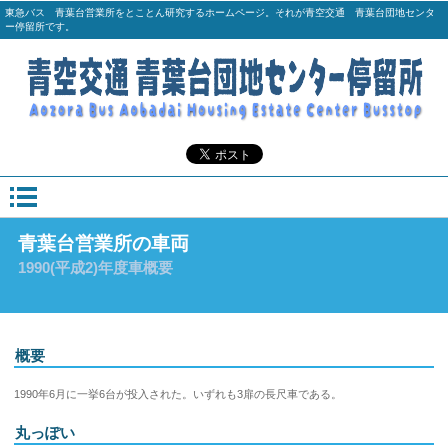
東急バス 青葉台営業所をとことん研究するホームページ。それが青空交通 青葉台団地センタ
ー停留所です。
青葉台営業所の車両
1990(平成2)年度車概要
概要
1990年6月に一挙6台が投入された。いずれも3扉の長尺車である。
丸っぽい