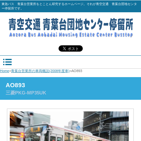
東急バス 青葉台営業所をとことん研究するホームページ。それが青空交通 青葉台団地センタ
ー停留所です。
Home
>
青葉台営業所の車両概説(2008年度車)
>AO893
AO893
三菱PKG-MP35UK